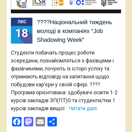
????Національний тиждень
ЛИС
18
молоді в компаніях “Job
Shadowing Week”
Студенти побачать процес роботи
зсередини, познайомляться з фахівцями і
фахівчинями, почують їх історії успіху та
отримають відповіді на запитання щодо
побудови кар’єри у своїй сфері. ????
Програма орієнтована: здобувачі освіти 1-2
курсів закладів ЗП(ПТ)О та студенти/тки 1
курсів закладів вищої
Читати далі
Facebook
Mastodon
Email
Поділитися