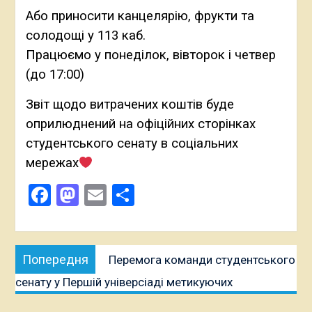
Або приносити канцелярію, фрукти та
солодощі у 113 каб.
Працюємо у понеділок, вівторок і четвер
(до 17:00)
Звіт щодо витрачених коштів буде
оприлюднений на офіційних сторінках
студентського сенату в соціальних
мережах
Facebook
Mastodon
Email
Поділитися
Навігація
Попередня
Попередня
Перемога команди студентського
записів
публікація:
сенату у Першій універсіаді метикуючих