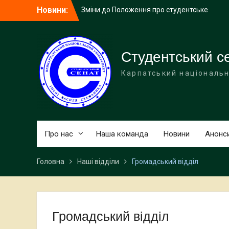
Перейти
Новини:
Зміни до Положення про студентське
до
самоврядування Прикарпатського
вмісту
національного університету імені
Василя Стефаника
Реєстрація кандидатів/блоків на вибори
Студентський с
керівництва Студентським сенатом
Карпатський національн
Про нас
Наша команда
Новини
Анонс
Головна
Наші відділи
Громадський відділ
Громадський відділ