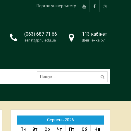
Портал університету
YouTube
FACEBOOK
Instagram
(063) 687 71 66
113 кабінет
senat@pnu.edu.ua
Шевченка 57
Пошук:
Серпень 2026
Пн
Вт
Ср
Чт
Пт
Сб
Нд