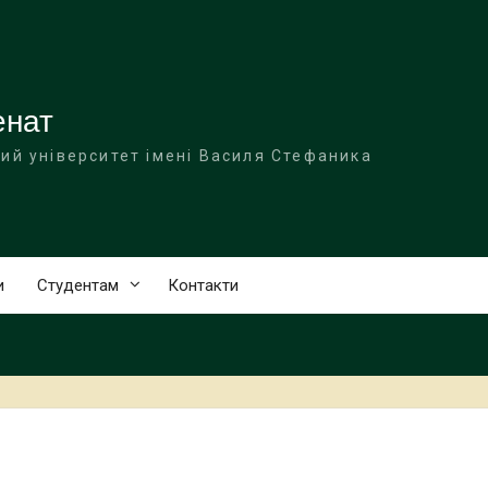
енат
ий університет імені Василя Стефаника
и
Студентам
Контакти